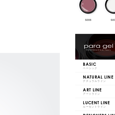
S006
S0
S011
S0
BASIC
ベーシック
NATURAL LINE
ナチュラルライン
ART LINE
S016
S0
アートライン
LUCENT LINE
ルーセントライン