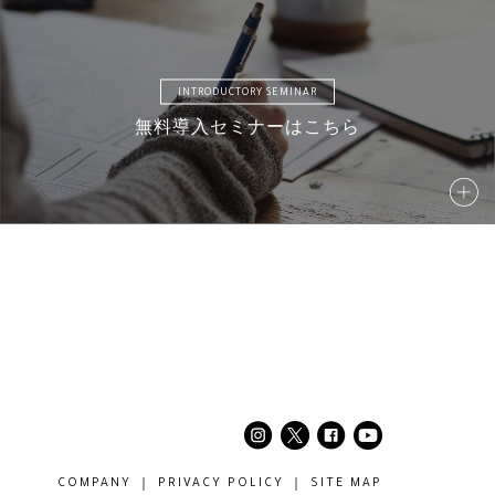
INTRODUCTORY SEMINAR
無料導入セミナーはこちら
42
S043
S044
S045
47
S048
S049
S050
52
S053
S054
S055
COMPANY
PRIVACY POLICY
SITE MAP