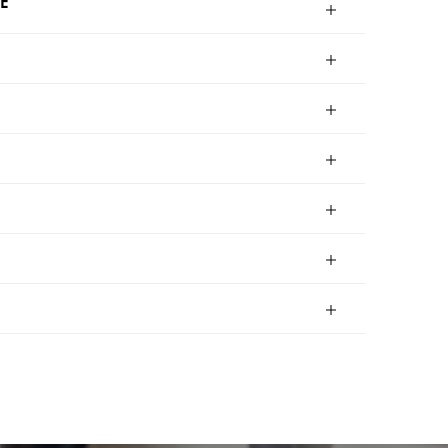
E
22
S023
S024
S025
27
S028
S029
S030
32
S033
S034
S035
37
S038
S039
S040