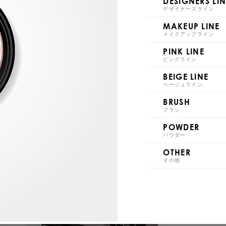
DESIGNERS LIN
デザイナーズライン
S021
S0
MAKEUP LINE
メイクアップライン
PINK LINE
ピンクライン
BEIGE LINE
S026
S0
ベージュライン
BRUSH
ブラシ
POWDER
パウダー
OTHER
S031
S0
その他
S036
S0