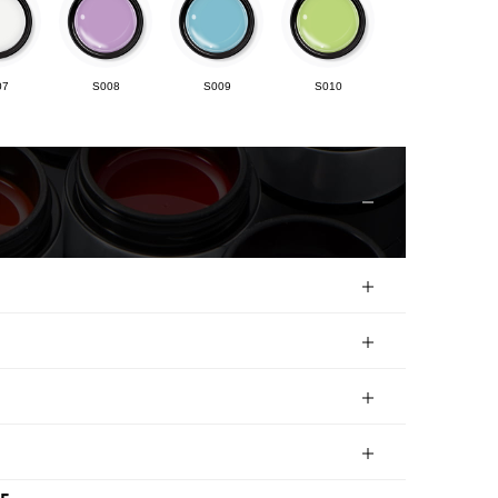
07
S008
S009
S010
12
S013
S014
S015
17
S018
S019
S020