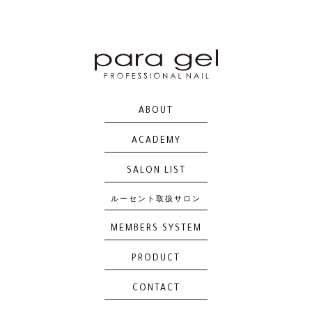
S053
S054
S055
S056
ABOUT
S057
S058
S059
S060
ACADEMY
SALON LIST
ルーセント取扱サロン
S061
S062
S063
S064
MEMBERS SYSTEM
PRODUCT
CONTACT
S065
S066
S067
S068