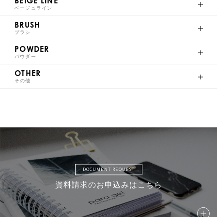
BEIGE LINE
ベージュライン
BRUSH
ブラシ
S025
S026
S027
S028
POWDER
パウダー
OTHER
その他
S029
S030
S031
S032
S033
S034
S035
S036
DOCUMENT REQUEST
資料請求のお申込みはこちら
S037
S038
S039
S040