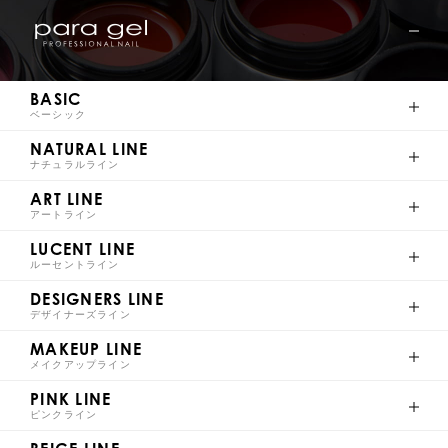
S009
S010
S011
S012
BASIC
ベーシック
NATURAL LINE
S013
S014
S015
S016
ナチュラルライン
ART LINE
アートライン
LUCENT LINE
ルーセントライン
S017
S018
S019
S020
DESIGNERS LINE
デザイナーズライン
MAKEUP LINE
メイクアップライン
PINK LINE
S021
S022
S023
S024
ピンクライン