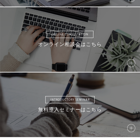
ONLINE CONSULTATION
S041
S042
S043
S044
オンライン相談会はこちら
S045
S046
S047
S048
INTRODUCTORY SEMINAR
無料導入セミナーはこちら
S049
S050
S051
S052