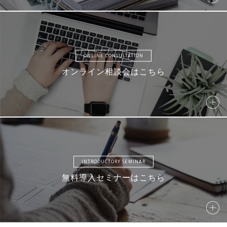
ONLINE CONSULTATION
S041
S042
S043
S044
オンライン相談会はこちら
S045
S046
S047
S048
INTRODUCTORY SEMINAR
無料導入セミナーはこちら
S049
S050
S051
S052