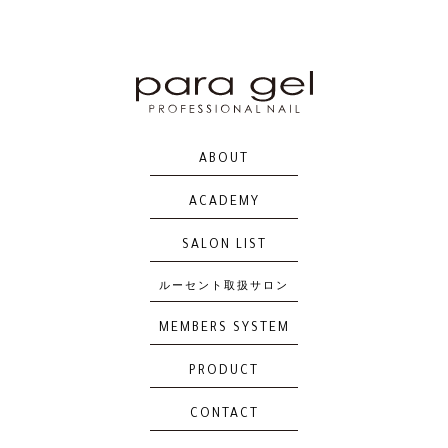
S053
S054
S055
S056
ABOUT
S057
S058
S059
S060
ACADEMY
SALON LIST
ルーセント取扱サロン
S061
S062
S063
S064
MEMBERS SYSTEM
PRODUCT
CONTACT
S065
S066
S067
S068