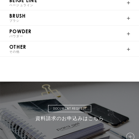
BEIGE LINE
ベージュライン
BRUSH
ブラシ
S025
S026
S027
S028
POWDER
パウダー
OTHER
その他
S029
S030
S031
S032
S033
S034
S035
S036
DOCUMENT REQUEST
資料請求のお申込みはこちら
S037
S038
S039
S040