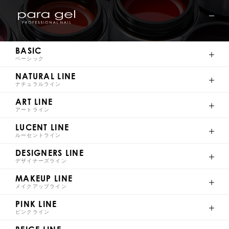
S009
S010
S011
S012
BASIC
ベーシック
NATURAL LINE
S013
S014
S015
S016
ナチュラルライン
ART LINE
アートライン
LUCENT LINE
ルーセントライン
S017
S018
S019
S020
DESIGNERS LINE
デザイナーズライン
MAKEUP LINE
メイクアップライン
PINK LINE
S021
S022
S023
S024
ピンクライン