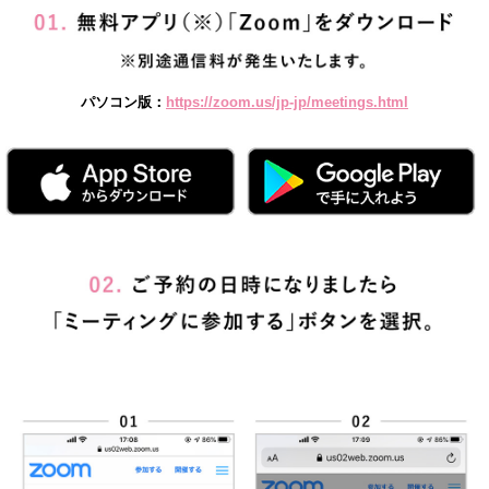
パソコン版：
https://zoom.us/jp-jp/meetings.html