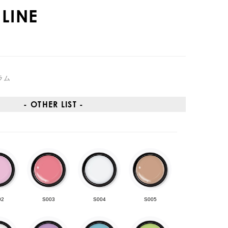
LINE
ラム
- OTHER LIST -
02
S003
S004
S005