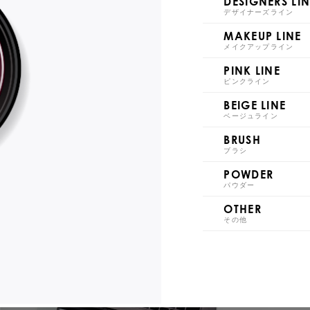
DESIGNERS LIN
デザイナーズライン
S021
S0
MAKEUP LINE
メイクアップライン
PINK LINE
ピンクライン
BEIGE LINE
S026
S0
ベージュライン
BRUSH
ブラシ
POWDER
パウダー
OTHER
S031
S0
その他
S036
S0