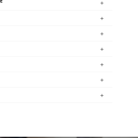
E
22
S023
S024
S025
27
S028
S029
S030
32
S033
S034
S035
37
S038
S039
S040