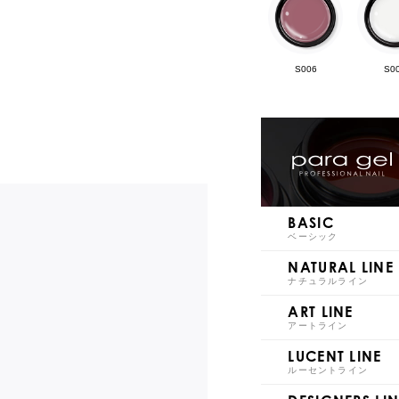
S006
S0
S011
S0
BASIC
ベーシック
NATURAL LINE
ナチュラルライン
ART LINE
S016
S0
アートライン
LUCENT LINE
ルーセントライン