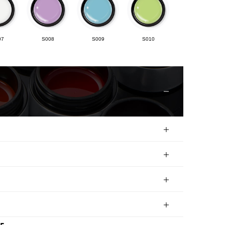
07
S008
S009
S010
12
S013
S014
S015
17
S018
S019
S020