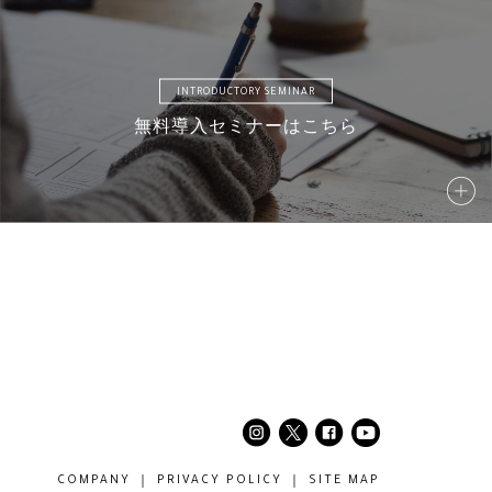
INTRODUCTORY SEMINAR
無料導入セミナーはこちら
42
S043
S044
S045
47
S048
S049
S050
52
S053
S054
S055
COMPANY
PRIVACY POLICY
SITE MAP