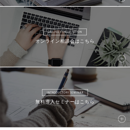
ONLINE CONSULTATION
S041
S042
S043
S044
オンライン相談会はこちら
S045
S046
S047
S048
INTRODUCTORY SEMINAR
無料導入セミナーはこちら
S049
S050
S051
S052