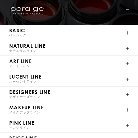
S009
S010
S011
S012
BASIC
ベーシック
NATURAL LINE
S013
S014
S015
S016
ナチュラルライン
ART LINE
アートライン
LUCENT LINE
ルーセントライン
S017
S018
S019
S020
DESIGNERS LINE
デザイナーズライン
MAKEUP LINE
メイクアップライン
PINK LINE
S021
S022
S023
S024
ピンクライン