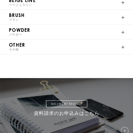
BEIGE LINE
ベージュライン
BRUSH
ブラシ
S025
S026
S027
S028
POWDER
パウダー
OTHER
その他
S029
S030
S031
S032
S033
S034
S035
S036
DOCUMENT REQUEST
資料請求のお申込みはこちら
S037
S038
S039
S040