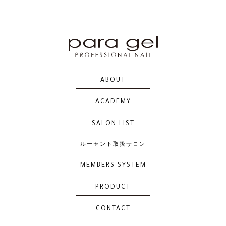
S053
S054
S055
S056
ABOUT
S057
S058
S059
S060
ACADEMY
SALON LIST
ルーセント取扱サロン
S061
S062
S063
S064
MEMBERS SYSTEM
PRODUCT
CONTACT
S065
S066
S067
S068