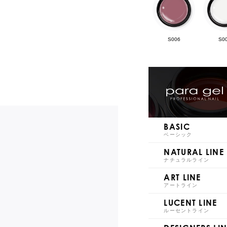
S006
S0
S011
S0
BASIC
ベーシック
NATURAL LINE
ナチュラルライン
ART LINE
S016
S0
アートライン
LUCENT LINE
ルーセントライン