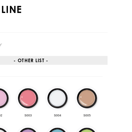
LINE
プ
- OTHER LIST -
02
S003
S004
S005