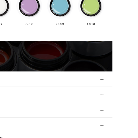
07
S008
S009
S010
12
S013
S014
S015
17
S018
S019
S020