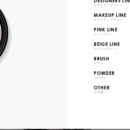
DESIGNERS LIN
デザイナーズライン
S021
S0
MAKEUP LINE
メイクアップライン
PINK LINE
ピンクライン
BEIGE LINE
S026
S0
ベージュライン
BRUSH
ブラシ
POWDER
パウダー
OTHER
S031
S0
その他
S036
S0