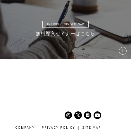
INTRODUCTORY SEMINAR
無料導入セミナーはこちら
42
S043
S044
S045
47
S048
S049
S050
52
S053
S054
S055
COMPANY
PRIVACY POLICY
SITE MAP