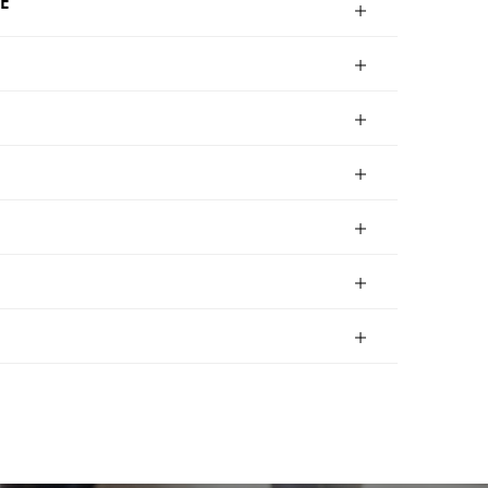
E
22
S023
S024
S025
27
S028
S029
S030
32
S033
S034
S035
37
S038
S039
S040