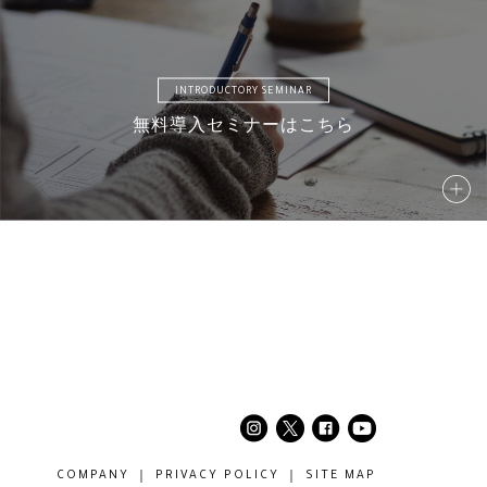
12
AMD13
AMD14
AMD15
INTRODUCTORY SEMINAR
無料導入セミナーはこちら
17
AM18
AMD19
AMD20
22
AMD23
AMD24
AM25
27
AM28
AM29
AM30
COMPANY
PRIVACY POLICY
SITE MAP