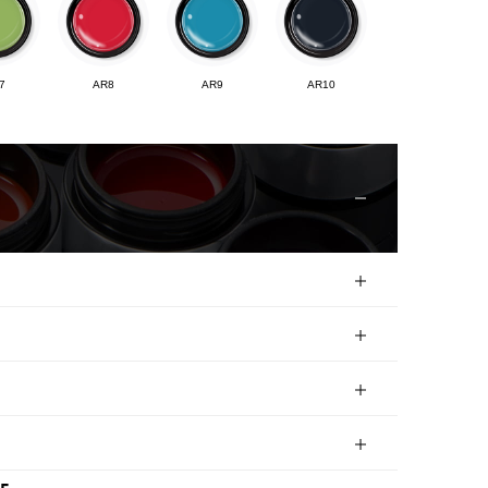
7
AR8
AR9
AR10
12
AR13
AR14
AR15
17
AR18
AR19
AR20