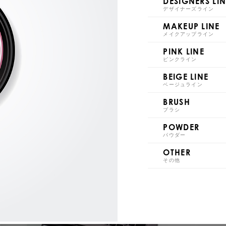
DESIGNERS LIN
デザイナーズライン
AR21
AR
MAKEUP LINE
Milky Color
メイクアップライン
PINK LINE
ピンクライン
BEIGE LINE
ベージュライン
BRUSH
AM1
AM
ブラシ
POWDER
パウダー
OTHER
その他
AM6
AM