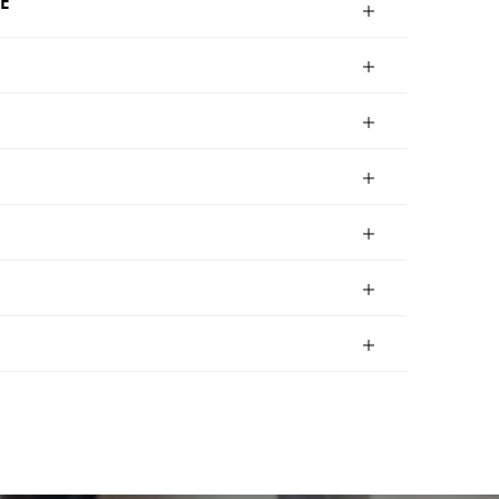
E
22
2
AM3
AM4
AM5
7
AM8
AMD9
AMD10