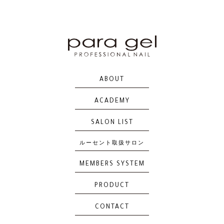
AM29
AM30
AM31
AMD32
ABOUT
ACADEMY
AMD33
AMD34
AMD35
AMD36
SALON LIST
ルーセント取扱サロン
MEMBERS SYSTEM
AMD37
AM38
AM39
AM40
PRODUCT
CONTACT