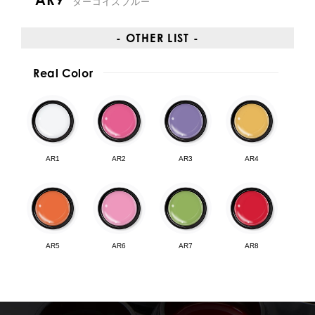
ターコイズブルー
- OTHER LIST -
Real Color
AR1
AR2
AR3
AR4
AR5
AR6
AR7
AR8