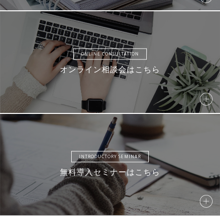
AMD13
AMD14
AMD15
AMD16
ONLINE CONSULTATION
オンライン相談会はこちら
AMD17
AM18
AMD19
AMD20
AMD21
AMD22
AMD23
AMD24
INTRODUCTORY SEMINAR
無料導入セミナーはこちら
AM25
AM26
AM27
AM28