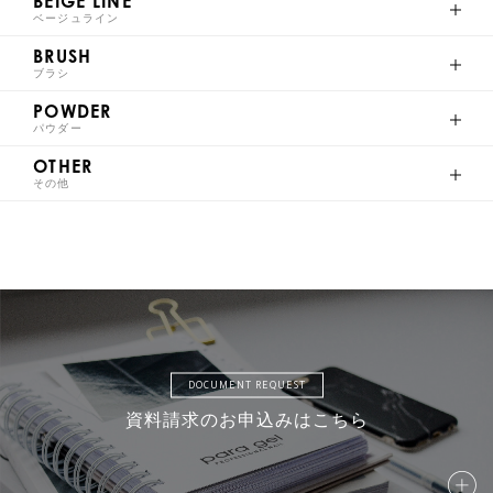
BEIGE LINE
Milky Color
ベージュライン
BRUSH
ブラシ
POWDER
パウダー
AM1
AM2
AM3
AM4
OTHER
その他
AM5
AM6
AM7
AM8
DOCUMENT REQUEST
AMD9
AMD10
AMD11
AMD12
資料請求のお申込みはこちら