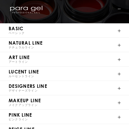
AR9
AR10
AR11
AR12
BASIC
ベーシック
NATURAL LINE
AR13
AR14
AR15
AR16
ナチュラルライン
ART LINE
アートライン
LUCENT LINE
ルーセントライン
AR17
AR18
AR19
AR20
DESIGNERS LINE
デザイナーズライン
MAKEUP LINE
メイクアップライン
PINK LINE
AR21
AR22
ピンクライン