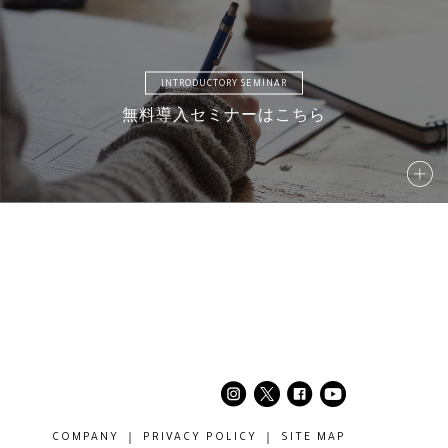
12
AMD13
AMD14
AMD15
INTRODUCTORY SEMINAR
無料導入セミナーはこちら
17
AM18
AMD19
AMD20
22
AMD23
AMD24
AM25
27
AM28
AM29
AM30
COMPANY
PRIVACY POLICY
SITE MAP