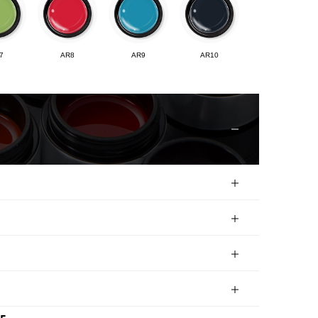
7
AR8
AR9
AR10
12
AR13
AR14
AR15
17
AR18
AR19
AR20