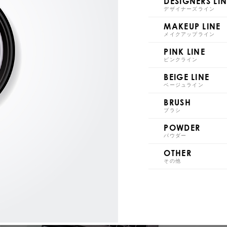
DESIGNERS LIN
デザイナーズライン
AR21
AR
MAKEUP LINE
Milky Color
メイクアップライン
PINK LINE
ピンクライン
BEIGE LINE
ベージュライン
BRUSH
AM1
AM
ブラシ
POWDER
パウダー
OTHER
その他
AM6
AM