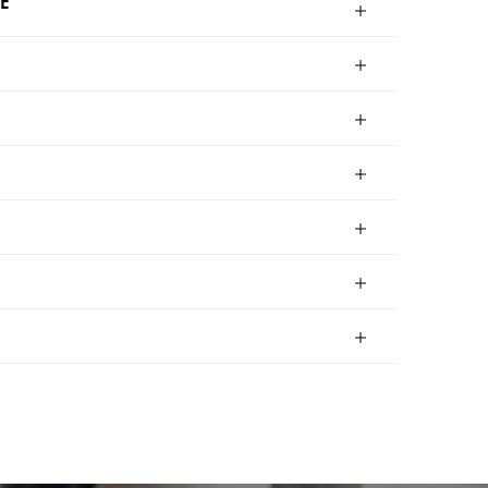
E
22
2
AM3
AM4
AM5
7
AM8
AMD9
AMD10