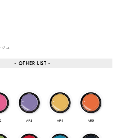
ージュ
- OTHER LIST -
2
AR3
AR4
AR5