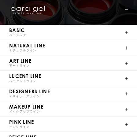
AR9
AR10
AR11
AR12
BASIC
ベーシック
NATURAL LINE
AR13
AR14
AR15
AR16
ナチュラルライン
ART LINE
アートライン
LUCENT LINE
ルーセントライン
AR17
AR18
AR19
AR20
DESIGNERS LINE
デザイナーズライン
MAKEUP LINE
メイクアップライン
PINK LINE
AR21
AR22
ピンクライン