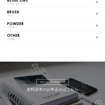
BEIGE LINE
Milky Color
ベージュライン
BRUSH
ブラシ
POWDER
パウダー
AM1
AM2
AM3
AM4
OTHER
その他
AM5
AM6
AM7
AM8
DOCUMENT REQUEST
AMD9
AMD10
AMD11
AMD12
資料請求のお申込みはこちら