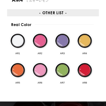
ミルキーレモン
- OTHER LIST -
Real Color
AR1
AR2
AR3
AR4
AR5
AR6
AR7
AR8