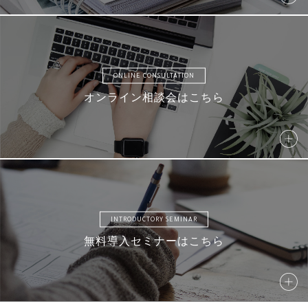
AMD13
AMD14
AMD15
AMD16
ONLINE CONSULTATION
オンライン相談会はこちら
AMD17
AM18
AMD19
AMD20
AMD21
AMD22
AMD23
AMD24
INTRODUCTORY SEMINAR
無料導入セミナーはこちら
AM25
AM26
AM27
AM28