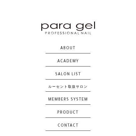
AM29
AM30
AM31
AMD32
ABOUT
ACADEMY
AMD33
AMD34
AMD35
AMD36
SALON LIST
ルーセント取扱サロン
MEMBERS SYSTEM
AMD37
AM38
AM39
AM40
PRODUCT
CONTACT