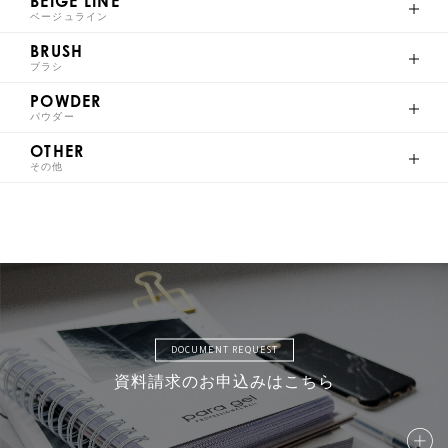
BEIGE LINE
Milky Color
ベージュライン
BRUSH
ブラシ
POWDER
パウダー
AM1
AM2
AM3
AM4
OTHER
その他
AM5
AM6
AM7
AM8
DOCUMENT REQUEST
AMD9
AMD10
AMD11
AMD12
資料請求のお申込みはこちら