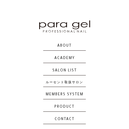
AM29
AM30
AM31
AMD32
ABOUT
ACADEMY
AMD33
AMD34
AMD35
AMD36
SALON LIST
ルーセント取扱サロン
MEMBERS SYSTEM
AMD37
AM38
AM39
AM40
PRODUCT
CONTACT