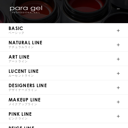
AR9
AR10
AR11
AR12
BASIC
ベーシック
NATURAL LINE
AR13
AR14
AR15
AR16
ナチュラルライン
ART LINE
アートライン
LUCENT LINE
ルーセントライン
AR17
AR18
AR19
AR20
DESIGNERS LINE
デザイナーズライン
MAKEUP LINE
メイクアップライン
PINK LINE
AR21
AR22
ピンクライン