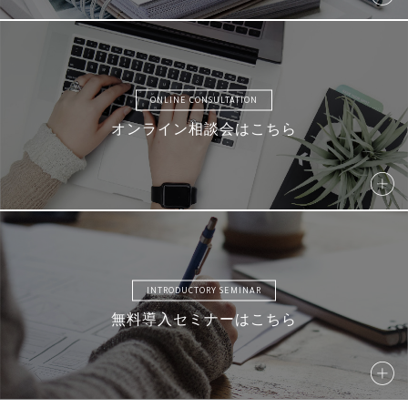
AMD13
AMD14
AMD15
AMD16
ONLINE CONSULTATION
オンライン相談会はこちら
AMD17
AM18
AMD19
AMD20
AMD21
AMD22
AMD23
AMD24
INTRODUCTORY SEMINAR
無料導入セミナーはこちら
AM25
AM26
AM27
AM28