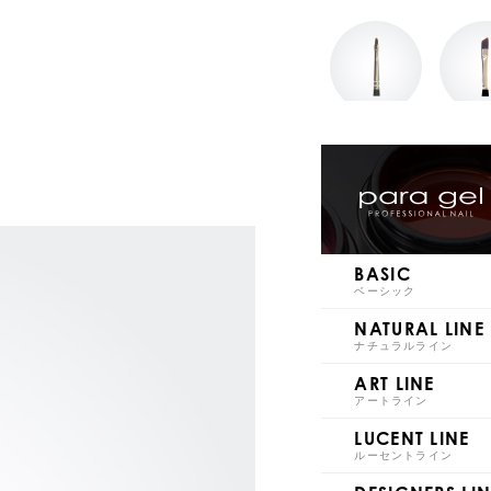
パラブラシ mini
パラ
oval（ミニオーバ
frenc
ル） キャップ付
チ）♯8 
BASIC
ベーシック
パラブラシArt＜
NATURAL LINE
パラブラシ
Long＞
本セ
ナチュラルライン
ART LINE
アートライン
LUCENT LINE
ルーセントライン
パラブラシ