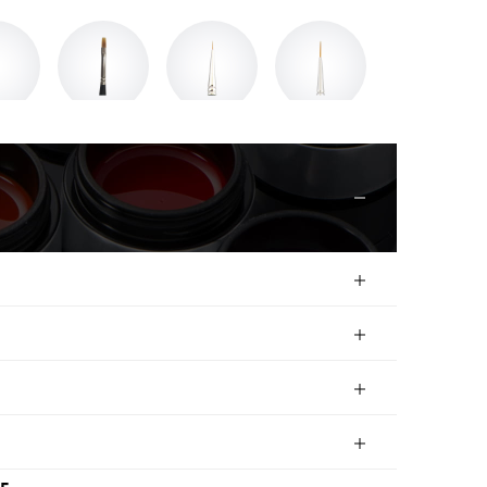
ブラシ
パラブラシ
パラブラシArt＜
パラブラシArt＜
h（フレン
Comb（コーム）
Short＞
Medium＞
キャップ
キャップ付
付
Art 3
ブラシキャップ
para brush liner
パラブラシ
ット
square #pink